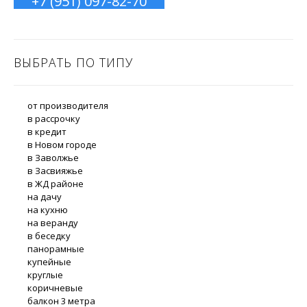
+7 (951) 097-82-70
ВЫБРАТЬ ПО ТИПУ
от производителя
в рассрочку
в кредит
в Новом городе
в Заволжье
в Засвияжье
в ЖД районе
на дачу
на кухню
на веранду
в беседку
панорамные
купейные
круглые
коричневые
балкон 3 метра