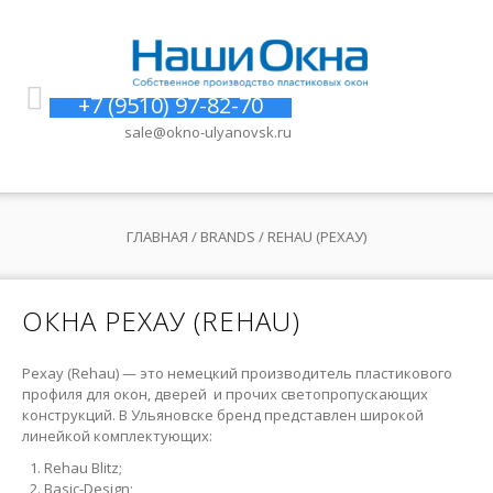
+7 (9510) 97-82-70
sale@okno-ulyanovsk.ru
ГЛАВНАЯ
/ BRANDS / REHAU (РЕХАУ)
ОКНА
РЕХАУ
(
REHAU
)
Рехау (Rehau) — это немецкий производитель пластикового
профиля для окон, дверей и прочих светопропускающих
конструкций. В Ульяновске бренд представлен широкой
линейкой комплектующих:
Rehau Blitz;
Basic-Design;