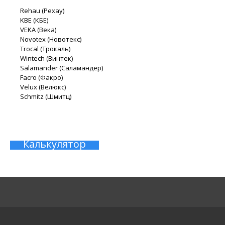
Rehau (Рехау)
KBE (КБЕ)
VEKA (Века)
Novotex (Новотекс)
Trocal (Трокаль)
Wintech (Винтек)
Salamander (Саламандер)
Facro (Факро)
Velux (Велюкс)
Schmitz (Шмитц)
Калькулятор